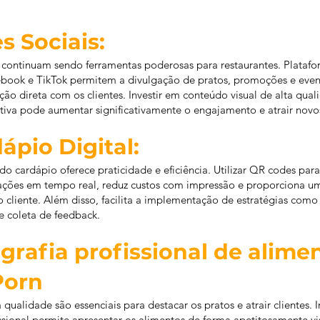
es Sociais:
s continuam sendo ferramentas poderosas para restaurantes. Plata
ebook e TikTok permitem a divulgação de pratos, promoções e even
ração direta com os clientes. Investir em conteúdo visual de alta qua
iva pode aumentar significativamente o engajamento e atrair novo
dápio Digital:
 do cardápio oferece praticidade e eficiência. Utilizar QR codes pa
zações em tempo real, reduz custos com impressão e proporciona u
 o cliente. Além disso, facilita a implementação de estratégias co
e coleta de feedback.
ografia profissional de alime
Porn
qualidade são essenciais para destacar os pratos e atrair clientes. 
issional permite apresentar os alimentos de forma apetitosamente 