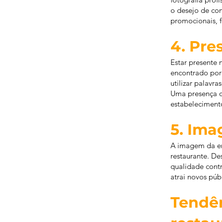
o desejo de con
promocionais, f
4. Pre
Estar presente
encontrado por 
utilizar palavr
Uma presença ot
estabeleciment
5. Im
A imagem da em
restaurante. De
qualidade contr
atrai novos púb
Tendên