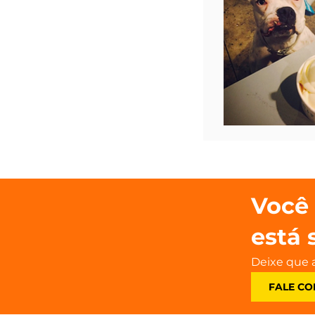
Você 
está 
Deixe que 
FALE CO