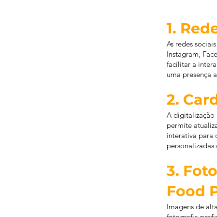
1. Red
As redes sociai
Instagram, Fac
facilitar a inte
uma presença at
2. Car
A digitalização
permite atuali
interativa para
personalizadas 
3. Fot
Food 
Imagens de alta 
fotografia prof