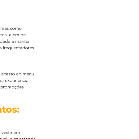
formas como
tos, além de
lidade e manter
s frequentadores.
ra acesso ao menu
ma experiência
mo promoções
ntos:
Investir em
visual, aumentando