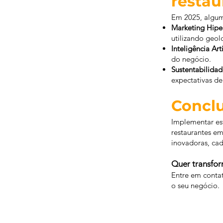
restau
Em 2025, algum
Marketing Hipe
utilizando geo
Inteligência Arti
do negócio.
Sustentabilidad
expectativas d
Concl
Implementar est
restaurantes em
inovadoras, cada
Quer transfor
Entre em conta
o seu negócio.