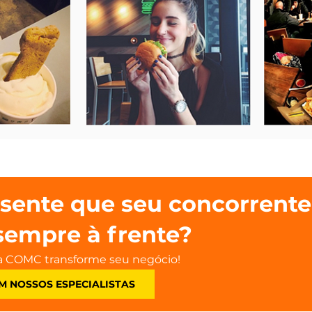
sente que seu concorrente
sempre à frente?
a COMC transforme seu negócio!
M NOSSOS ESPECIALISTAS