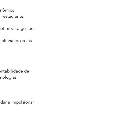
onômico:
 restaurante,
 otimizar a gestão
, alinhando-se às
entabilidade de
cnologias
dar a impulsionar